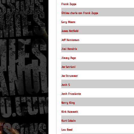
Frank Zappa
Última charla con Frank Zappa
Gary Moore
James Hetfield
Jeff Hanneman
Jimi Hendrix
Jimmy Page
Joe Satriani
Joe Strummer
Jonh 5
Jonh Frusciante
Kerry King
Kirk Hammett
Kurt Cobain
Lou Reed