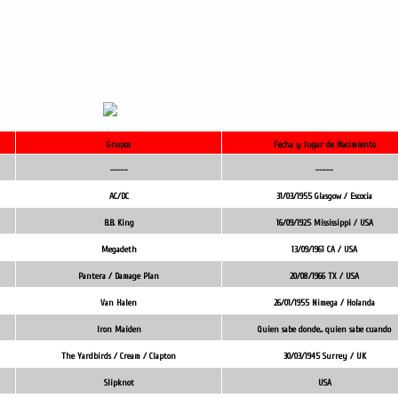
Grupos
Fecha y lugar de Nacimiento
-----
-----
AC/DC
31/03/1955 Glasgow / Escocia
B.B. King
16/09/1925 Mississippi / USA
Megadeth
13/09/1961 CA / USA
Pantera / Damage Plan
20/08/1966 TX / USA
Van Halen
26/01/1955 Nimega / Holanda
Iron Maiden
Quien sabe donde... quien sabe cuando
The Yardbirds / Cream / Clapton
30/03/1945 Surrey / UK
Slipknot
USA