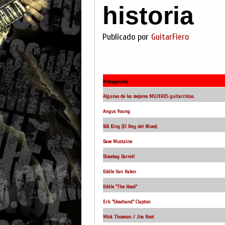
historia
Publicado por
GuitarFiero
Protagonista
Algunas de las mejores MUJERES guitarristas.
Angus Young
B.B. King (El Rey del Blues)
Dave Mustaine
Dimebag Darrell
Eddie Van Halen
Eddie "The Head"
Eric "Slowhand" Clapton
Mick Thomson / Jim Root