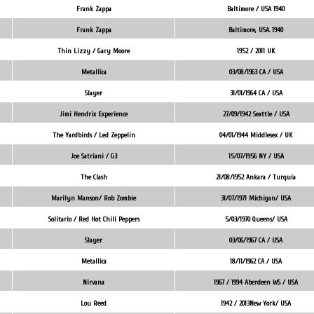
Frank Zappa
Baltimore / USA 1940
Frank Zappa
Baltimore, USA. 1940
Thin Lizzy / Gary Moore
1952 / 2011 UK
Metallica
03/08/1963 CA / USA
Slayer
31/01/1964 CA / USA
Jimi Hendrix Experience
27/09/1942 Seattle / USA
The Yardbirds / Led Zeppelin
04/01/1944 Middlesex / UK
Joe Satriani / G3
15/07/1956 NY / USA
The Clash
21/08/1952 Ankara / Turquia
Marilyn Manson/ Rob Zombie
31/07/1971 Michigan/ USA
Solitario / Red Hot Chili Peppers
5/03/1970 Queens/ USA
Slayer
03/06/1967 CA / USA
Metallica
18/11/1962 CA / USA
Nirvana
1967 / 1994 Aberdeen WS / USA
Lou Reed
1942 / 2013New York/ USA