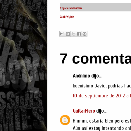
Yngwie Malmsteen
Zakk Wylde
7 comenta
Anónimo dijo...
buenísimo David, podrias hac
10 de septiembre de 2012 a l
GuitarFiero
dijo...
Hmmm, estaría bien pero ést
Aún así estoy intentando an