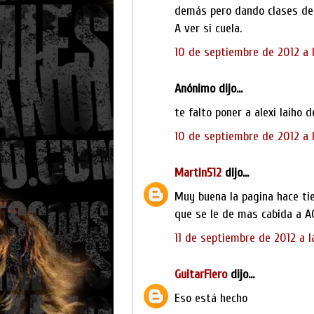
demás pero dando clases de 
A ver si cuela.
10 de septiembre de 2012 a l
Anónimo dijo...
te falto poner a alexi laiho 
10 de septiembre de 2012 a 
Martin512
dijo...
Muy buena la pagina hace tie
que se le de mas cabida a A
11 de septiembre de 2012 a l
GuitarFiero
dijo...
Eso está hecho