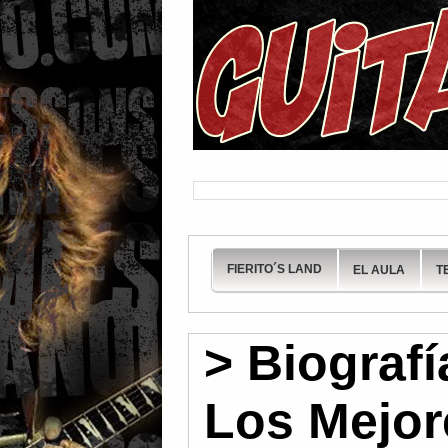
FIERITO´S LAND
EL AULA
T
> Biografí
Los Mejore