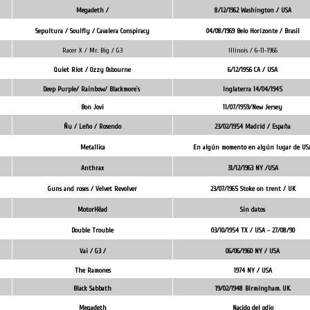
Megadeth /
8/12/1962 Washington / USA
Sepultura / Soulfly / Cavalera Conspiracy
04/08/1969 Belo Horizonte / Brasil
Racer X / Mr. Big / G3
Illinois / 6-11-1966
Quiet Riot / Ozzy Osbourne
6/12/1956 CA / USA
Deep Purple/ Rainbow/ Blackmore´s
Inglaterra 14/04/1945
Bon Jovi
11/07/1959/New Jersey
Ñu / Leño / Rosendo
23/02/1954 Madrid / España
Metallica
En algún momento en algún lugar de US
Anthrax
31/12/1963 NY /USA
Guns and roses / Velvet Revolver
23/07/1965 Stoke on trent / UK
MotorHëad
Sin datos
Double Trouble
03/10/1954 TX / USA - 27/08/90
Vai / G3 /
06/06/1960 NY / USA
The Ramones
1974 NY / USA
Black Sabbath
19/02/1948 Birmingham. UK.
Megadeth
Nacido del odio