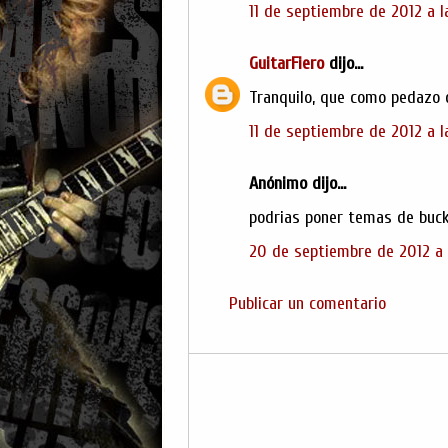
11 de septiembre de 2012 a l
GuitarFiero
dijo...
Tranquilo, que como pedazo d
11 de septiembre de 2012 a l
Anónimo dijo...
podrias poner temas de buck
20 de septiembre de 2012 a 
Publicar un comentario