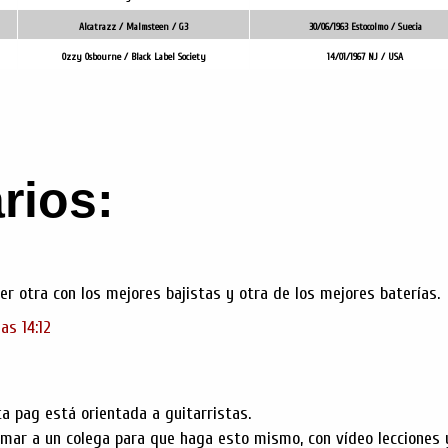
Alcatrazz / Malmsteen / G3
30/06/1963 Estocolmo / Suecia
Ozzy Osbourne / Black Label Society
14/01/1967 NJ / USA
rios:
er otra con los mejores bajistas y otra de los mejores baterías.
as 14:12
a pag está orientada a guitarristas.
imar a un colega para que haga esto mismo, con vídeo lecciones 