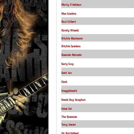
Marty Friedman
Max Cavalera
Paul Gilbert
Randy Rhoads
Ritchie Blackmore
Ritchie Sambora
Rosendo Mercado
Scary Guy
Scott Ian
Slash
Snaggletooth
Stevie Ray Vaughan
Steve Vai
The Ramones
Tony Iommi
Vic RattleHead