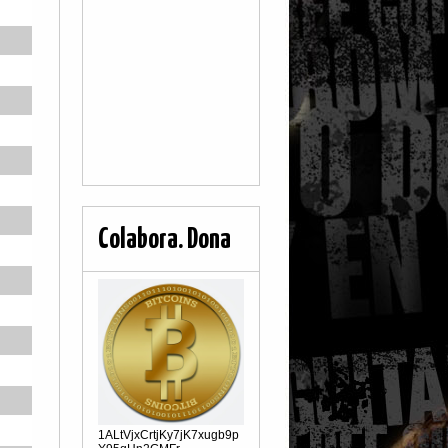
Colabora. Dona
1ALtVjxCrtjKy7jK7xugb9p