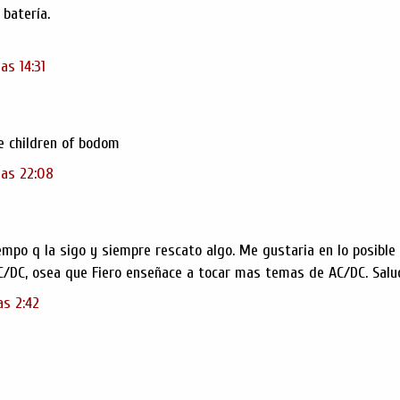
batería.
as 14:31
de children of bodom
las 22:08
mpo q la sigo y siempre rescato algo. Me gustaria en lo posible
C/DC, osea que Fiero enseñace a tocar mas temas de AC/DC. Salud
as 2:42