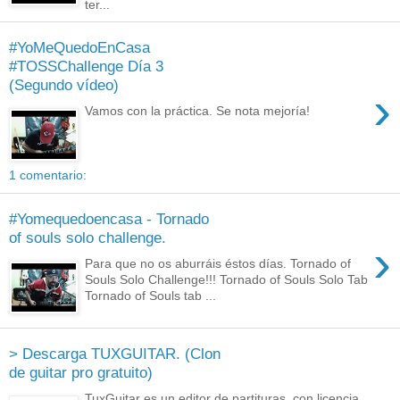
ter...
#YoMeQuedoEnCasa
#TOSSChallenge Día 3
(Segundo vídeo)
›
Vamos con la práctica. Se nota mejoría!
1 comentario:
#Yomequedoencasa - Tornado
of souls solo challenge.
›
Para que no os aburráis éstos días. Tornado of
Souls Solo Challenge!!! Tornado of Souls Solo Tab
Tornado of Souls tab ...
> Descarga TUXGUITAR. (Clon
de guitar pro gratuito)
TuxGuitar es un editor de partituras, con licencia