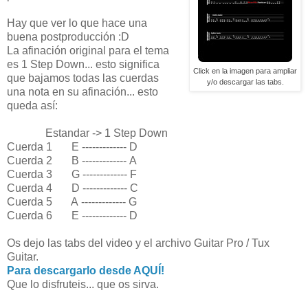
Hay que ver lo que hace una
buena postproducción :D
La afinación original para el tema
es 1 Step Down... esto significa
Click en la imagen para ampliar
que bajamos todas las cuerdas
y/o descargar las tabs.
una nota en su afinación... esto
queda así:
Estandar -> 1 Step Down
Cuerda 1 E ------------- D
Cuerda 2 B ------------- A
Cuerda 3 G ------------- F
Cuerda 4 D ------------- C
Cuerda 5 A ------------- G
Cuerda 6 E ------------- D
Os dejo las tabs del video y el archivo Guitar Pro / Tux
Guitar.
Para descargarlo desde AQUÍ!
Que lo disfruteis... que os sirva.