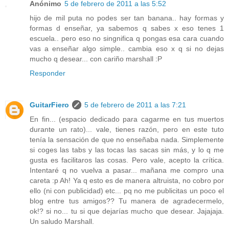
Anónimo
5 de febrero de 2011 a las 5:52
hijo de mil puta no podes ser tan banana.. hay formas y
formas d enseñar, ya sabemos q sabes x eso tenes 1
escuela.. pero eso no singnifica q pongas esa cara cuando
vas a enseñar algo simple.. cambia eso x q si no dejas
mucho q desear... con cariño marshall :P
Responder
GuitarFiero
5 de febrero de 2011 a las 7:21
En fin... (espacio dedicado para cagarme en tus muertos
durante un rato)... vale, tienes razón, pero en este tuto
tenía la sensación de que no enseñaba nada. Simplemente
si coges las tabs y las tocas las sacas sin más, y lo q me
gusta es facilitaros las cosas. Pero vale, acepto la crítica.
Intentaré q no vuelva a pasar... mañana me compro una
careta :p Ah! Ya q esto es de manera altruista, no cobro por
ello (ni con publicidad) etc... pq no me publicitas un poco el
blog entre tus amigos?? Tu manera de agradecermelo,
ok!? si no... tu si que dejarías mucho que desear. Jajajaja.
Un saludo Marshall.