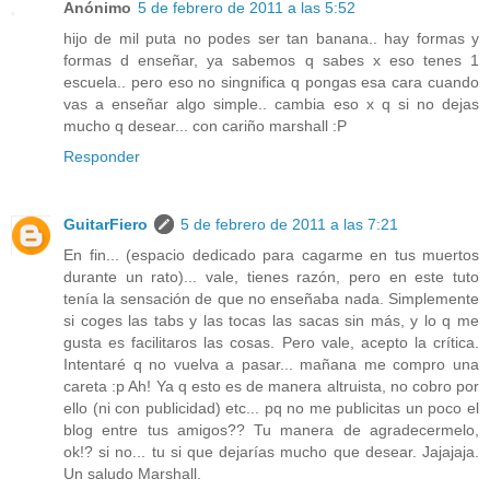
Anónimo
5 de febrero de 2011 a las 5:52
hijo de mil puta no podes ser tan banana.. hay formas y
formas d enseñar, ya sabemos q sabes x eso tenes 1
escuela.. pero eso no singnifica q pongas esa cara cuando
vas a enseñar algo simple.. cambia eso x q si no dejas
mucho q desear... con cariño marshall :P
Responder
GuitarFiero
5 de febrero de 2011 a las 7:21
En fin... (espacio dedicado para cagarme en tus muertos
durante un rato)... vale, tienes razón, pero en este tuto
tenía la sensación de que no enseñaba nada. Simplemente
si coges las tabs y las tocas las sacas sin más, y lo q me
gusta es facilitaros las cosas. Pero vale, acepto la crítica.
Intentaré q no vuelva a pasar... mañana me compro una
careta :p Ah! Ya q esto es de manera altruista, no cobro por
ello (ni con publicidad) etc... pq no me publicitas un poco el
blog entre tus amigos?? Tu manera de agradecermelo,
ok!? si no... tu si que dejarías mucho que desear. Jajajaja.
Un saludo Marshall.