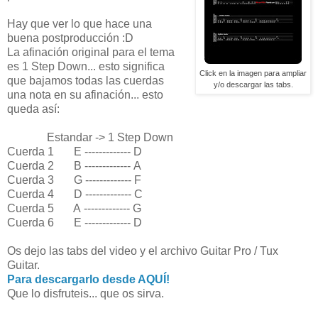
Hay que ver lo que hace una
buena postproducción :D
La afinación original para el tema
es 1 Step Down... esto significa
Click en la imagen para ampliar
que bajamos todas las cuerdas
y/o descargar las tabs.
una nota en su afinación... esto
queda así:
Estandar -> 1 Step Down
Cuerda 1 E ------------- D
Cuerda 2 B ------------- A
Cuerda 3 G ------------- F
Cuerda 4 D ------------- C
Cuerda 5 A ------------- G
Cuerda 6 E ------------- D
Os dejo las tabs del video y el archivo Guitar Pro / Tux
Guitar.
Para descargarlo desde AQUÍ!
Que lo disfruteis... que os sirva.