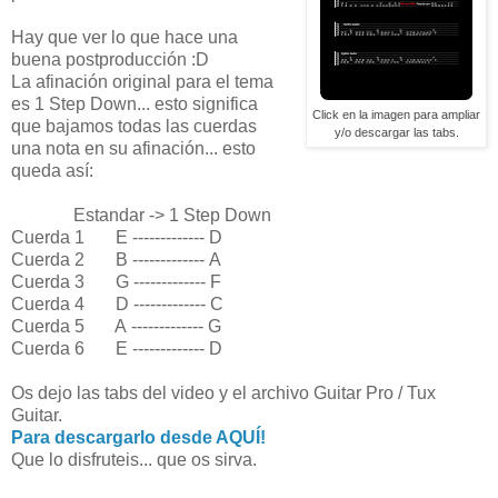
Hay que ver lo que hace una
buena postproducción :D
La afinación original para el tema
es 1 Step Down... esto significa
Click en la imagen para ampliar
que bajamos todas las cuerdas
y/o descargar las tabs.
una nota en su afinación... esto
queda así:
Estandar -> 1 Step Down
Cuerda 1 E ------------- D
Cuerda 2 B ------------- A
Cuerda 3 G ------------- F
Cuerda 4 D ------------- C
Cuerda 5 A ------------- G
Cuerda 6 E ------------- D
Os dejo las tabs del video y el archivo Guitar Pro / Tux
Guitar.
Para descargarlo desde AQUÍ!
Que lo disfruteis... que os sirva.