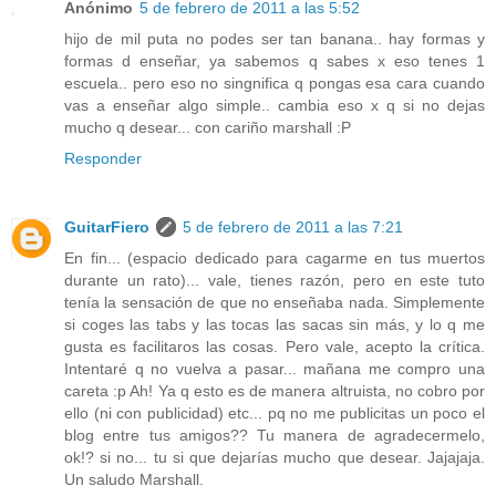
Anónimo
5 de febrero de 2011 a las 5:52
hijo de mil puta no podes ser tan banana.. hay formas y
formas d enseñar, ya sabemos q sabes x eso tenes 1
escuela.. pero eso no singnifica q pongas esa cara cuando
vas a enseñar algo simple.. cambia eso x q si no dejas
mucho q desear... con cariño marshall :P
Responder
GuitarFiero
5 de febrero de 2011 a las 7:21
En fin... (espacio dedicado para cagarme en tus muertos
durante un rato)... vale, tienes razón, pero en este tuto
tenía la sensación de que no enseñaba nada. Simplemente
si coges las tabs y las tocas las sacas sin más, y lo q me
gusta es facilitaros las cosas. Pero vale, acepto la crítica.
Intentaré q no vuelva a pasar... mañana me compro una
careta :p Ah! Ya q esto es de manera altruista, no cobro por
ello (ni con publicidad) etc... pq no me publicitas un poco el
blog entre tus amigos?? Tu manera de agradecermelo,
ok!? si no... tu si que dejarías mucho que desear. Jajajaja.
Un saludo Marshall.