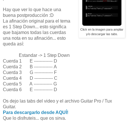
Hay que ver lo que hace una
buena postproducción :D
La afinación original para el tema
es 1 Step Down... esto significa
Click en la imagen para ampliar
que bajamos todas las cuerdas
y/o descargar las tabs.
una nota en su afinación... esto
queda así:
Estandar -> 1 Step Down
Cuerda 1 E ------------- D
Cuerda 2 B ------------- A
Cuerda 3 G ------------- F
Cuerda 4 D ------------- C
Cuerda 5 A ------------- G
Cuerda 6 E ------------- D
Os dejo las tabs del video y el archivo Guitar Pro / Tux
Guitar.
Para descargarlo desde AQUÍ!
Que lo disfruteis... que os sirva.