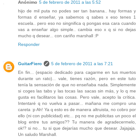
Anónimo
5 de febrero de 2011 a las 5:52
hijo de mil puta no podes ser tan banana.. hay formas y
formas d enseñar, ya sabemos q sabes x eso tenes 1
escuela.. pero eso no singnifica q pongas esa cara cuando
vas a enseñar algo simple.. cambia eso x q si no dejas
mucho q desear... con cariño marshall :P
Responder
GuitarFiero
5 de febrero de 2011 a las 7:21
En fin... (espacio dedicado para cagarme en tus muertos
durante un rato)... vale, tienes razón, pero en este tuto
tenía la sensación de que no enseñaba nada. Simplemente
si coges las tabs y las tocas las sacas sin más, y lo q me
gusta es facilitaros las cosas. Pero vale, acepto la crítica.
Intentaré q no vuelva a pasar... mañana me compro una
careta :p Ah! Ya q esto es de manera altruista, no cobro por
ello (ni con publicidad) etc... pq no me publicitas un poco el
blog entre tus amigos?? Tu manera de agradecermelo,
ok!? si no... tu si que dejarías mucho que desear. Jajajaja.
Un saludo Marshall.