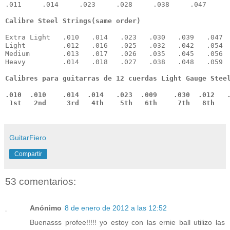
.011     .014     .023     .028     .038     .047
Extra Light   .010   .014   .023   .030   .039   .047

Light         .012   .016   .025   .032   .042   .054

Medium        .013   .017   .026   .035   .045   .056

Heavy         .014   .018   .027   .038   .048   .059
Calibres para guitarras de 12 cuerdas Light Gauge Steel
.010  .010    .014  .014   .023  .009    .030  .012   .
 1st   2nd     3rd   4th    5th   6th     7th   8th   
GuitarFiero
Compartir
53 comentarios:
Anónimo
8 de enero de 2012 a las 12:52
Buenasss profee!!!!! yo estoy con las ernie ball utilizo las