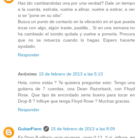
Has ido cambiandolas una por una verdad? Dale un tiempo
a la cuerda, estírala, vuelve a afinar, vuelve a estirar, a ver
si se "pone en su sitio".
Busca un punto de contacto en la vibración en el que pueda
tocar con algo, algún traste, pastilla... Si en una semana no
ha cambiado el sonido quítala y vuelve a ponerla. Procura
que no se retuerza cuando lo hagas. Espero hacerte
ayudado.
Responder
Anónimo
15 de febrero de 2013 a las 5:13
Hola, como estás ? Te quisiera preguntar esto: Tengo una
guitarra de 7 cuerdas, una Dean Razorback, con Floyd
Rose. Que tipo de encordado seria bueno para tocar en
Drop B ? Influye que tenga Floyd Rose ? Muchas gracias.
Responder
GuitarFiero
15 de febrero de 2013 a las 8:09
En Drop B pillaria unas gruesas, unas 0.12. Y si, influye, en