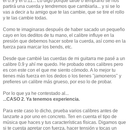
el 0.9 y el 0.11... Lo digo porque tarde o temprano se nos
partirá una cuerda y tendremos que cambiarla... y si se lo
vas a decir a tu amigo que te las cambie, que se tire el rollo
y te las cambie todas.
Como te imaginaras después de haber sacado un pequeño
cayo en los deditos de tu mano, el calibre influye en la
presión que debemos hacer sobre la cuerda, así como en la
fuerza para marcar los bends, etc.
Desde que cambié las cuerdas de mi guitarra me pasé a un
calibre 0.9 y ahí me quedo. He probado otros calibres pero
es con este con el que me siento cómodo. A lo mejor tu
tienes más fuerza en los dedos o los tienes "jamoneros" y
prefieres un calibre más grueso, por eso lo de probar.
Por lo que ya he contestado al...
...CASO 2. Ya tenemos experiencia.
Para este caso lo dicho, prueba varios calibres antes de
lanzarte a por uno en concreto. Ten en cuenta el tipo de
música que haces y tus características físicas. Digamos que
si te cuesta apretar con fuerza, hacer tensión y tocas un