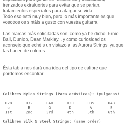
trenzados extrafuertes para evitar que se partan,
tratamientos especiales para alargar su vida.
Todo eso está muy bien, pero lo más importante es que
vosotros os sintáis a gusto con vuestra guitarra.
Las marcas más solicitadas son, como ya he dicho, Ernie
Ball, Dunlop, Dean Markley... y como curiosidad os
aconsejo que echéis un vistazo a las Aurora Strings, ya que
las hacen de colores.
Ésta tabla nos dará una idea del tipo de calibre que
pordemos encontrar
Calibres Nylon Strings (Para acústicas):
 (pulgadas)

.028     .032     .040     .030     .035     .043

  e        B        G        D        A        E

 1st      2nd      3rd      4th      5th      6th
Calibres Silk & Steel Strings: 
(same order)
