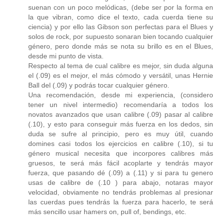
suenan con un poco melódicas, (debe ser por la forma en
la que vibran, como dice el texto, cada cuerda tiene su
ciencia) y por ello las Gibson son perfectas para el Blues y
solos de rock, por supuesto sonaran bien tocando cualquier
género, pero donde más se nota su brillo es en el Blues,
desde mi punto de vista.
Respecto al tema de cual calibre es mejor, sin duda alguna
el (.09) es el mejor, el más cómodo y versátil, unas Hernie
Ball del (.09) y podrás tocar cualquier género.
Una recomendación, desde mi experiencia, (considero
tener un nivel intermedio) recomendaría a todos los
novatos avanzados que usan calibre (.09) pasar al calibre
(.10), y esto para conseguir más fuerza en los dedos, sin
duda se sufre al principio, pero es muy útil, cuando
domines casi todos los ejercicios en calibre (.10), si tu
género musical necesita que incorpores calibres más
gruesos, te será más fácil acoplarte y tendrás mayor
fuerza, que pasando dé (.09) a (.11) y si para tu genero
usas de calibre de (.10 ) para abajo, notaras mayor
velocidad, obviamente no tendrás problemas al presionar
las cuerdas pues tendrás la fuerza para hacerlo, te será
más sencillo usar hamers on, pull of, bendings, etc.