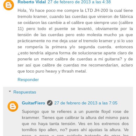
Roberto Vidal
27 de febrero de 2013 a las 4:38
Hola, Yo hace poco me compre la LTD JH-200 la cual tiene
tremolo kramer, cuando las cuerdas que vinieron de fábrica
se oxidaron las cambie a el calibre que siempre uso (calibre
11) pero todo el puente se levantó, obviamente por la
tensión de las cuerdas pero esto molesta mucho ya que
prácticamente no me deja usar el tremolo kramer y si lo uso
se rompería la primera y/o segunda cuerda. entonces
¿esto tendría alguna forma de solucionarse aparte claro de
ponerle un menor calibre de cuerdas a mi guitarra? y de
ser así que calibre de cuerdas me recomendarían, aclaro
que toco puro heavy y thrash metal.
Responder
Respuestas
GuitarFiero
27 de febrero de 2013 a las 7:05
Supongo que te refieres a un puente floyd rose de
krammer. Tienes que calibrar la altura del mismo para
que no haya tanta tensión. Ves en los extremos dos
tornillos tipo allen, no? pues ahí ajustas la altura. Ve
poco a poco y con cuidado tratando de girar los