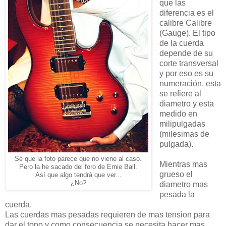
que las
diferencia es el
calibre Calibre
(Gauge). El tipo
de la cuerda
depende de su
corte transversal
y por eso es su
numeración, esta
se refiere al
diametro y esta
medido en
milipulgadas
(milesimas de
pulgada).
Sé que la foto parece que no viene al caso.
Mientras mas
Pero la he sacado del foro de Ernie Ball.
grueso el
Así que algo tendrá que ver...
¿No?
diametro mas
pesada la
cuerda.
Las cuerdas mas pesadas requieren de mas tension para
dar el tono y como consecuencia se necesita hacer mas