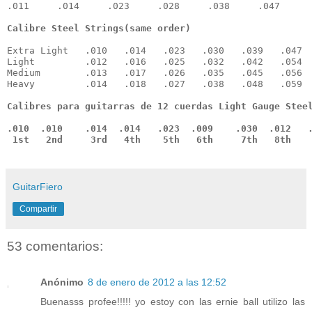
.011     .014     .023     .028     .038     .047
Extra Light   .010   .014   .023   .030   .039   .047

Light         .012   .016   .025   .032   .042   .054

Medium        .013   .017   .026   .035   .045   .056

Heavy         .014   .018   .027   .038   .048   .059
Calibres para guitarras de 12 cuerdas Light Gauge Steel
.010  .010    .014  .014   .023  .009    .030  .012   .
 1st   2nd     3rd   4th    5th   6th     7th   8th   
GuitarFiero
Compartir
53 comentarios:
Anónimo
8 de enero de 2012 a las 12:52
Buenasss profee!!!!! yo estoy con las ernie ball utilizo las