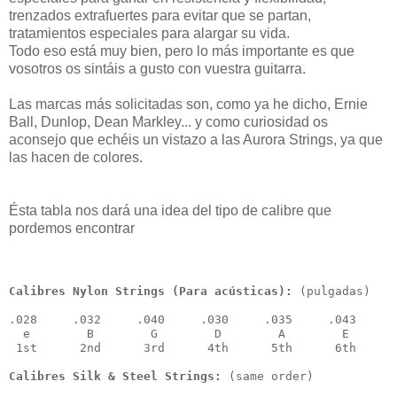
trenzados extrafuertes para evitar que se partan,
tratamientos especiales para alargar su vida.
Todo eso está muy bien, pero lo más importante es que
vosotros os sintáis a gusto con vuestra guitarra.
Las marcas más solicitadas son, como ya he dicho, Ernie
Ball, Dunlop, Dean Markley... y como curiosidad os
aconsejo que echéis un vistazo a las Aurora Strings, ya que
las hacen de colores.
Ésta tabla nos dará una idea del tipo de calibre que
pordemos encontrar
Calibres Nylon Strings (Para acústicas):
 (pulgadas)

.028     .032     .040     .030     .035     .043

  e        B        G        D        A        E

 1st      2nd      3rd      4th      5th      6th
Calibres Silk & Steel Strings: 
(same order)
