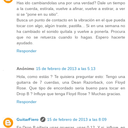
Has ido cambiandolas una por una verdad? Dale un tiempo
a la cuerda, estírala, vuelve a afinar, vuelve a estirar, a ver
si se "pone en su sitio".
Busca un punto de contacto en la vibración en el que pueda
tocar con algo, algún traste, pastilla... Si en una semana no
ha cambiado el sonido quítala y vuelve a ponerla. Procura
que no se retuerza cuando lo hagas. Espero hacerte
ayudado.
Responder
Anónimo
15 de febrero de 2013 a las 5:13
Hola, como estás ? Te quisiera preguntar esto: Tengo una
guitarra de 7 cuerdas, una Dean Razorback, con Floyd
Rose. Que tipo de encordado seria bueno para tocar en
Drop B ? Influye que tenga Floyd Rose ? Muchas gracias.
Responder
GuitarFiero
15 de febrero de 2013 a las 8:09
En Drop B pillaria unas gruesas, unas 0.12. Y si, influye, en