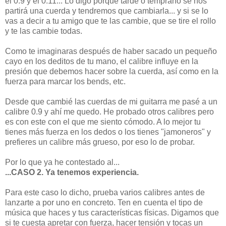
el 0.9 y el 0.11... Lo digo porque tarde o temprano se nos
partirá una cuerda y tendremos que cambiarla... y si se lo
vas a decir a tu amigo que te las cambie, que se tire el rollo
y te las cambie todas.
Como te imaginaras después de haber sacado un pequeño
cayo en los deditos de tu mano, el calibre influye en la
presión que debemos hacer sobre la cuerda, así como en la
fuerza para marcar los bends, etc.
Desde que cambié las cuerdas de mi guitarra me pasé a un
calibre 0.9 y ahí me quedo. He probado otros calibres pero
es con este con el que me siento cómodo. A lo mejor tu
tienes más fuerza en los dedos o los tienes "jamoneros" y
prefieres un calibre más grueso, por eso lo de probar.
Por lo que ya he contestado al...
...CASO 2. Ya tenemos experiencia.
Para este caso lo dicho, prueba varios calibres antes de
lanzarte a por uno en concreto. Ten en cuenta el tipo de
música que haces y tus características físicas. Digamos que
si te cuesta apretar con fuerza, hacer tensión y tocas un