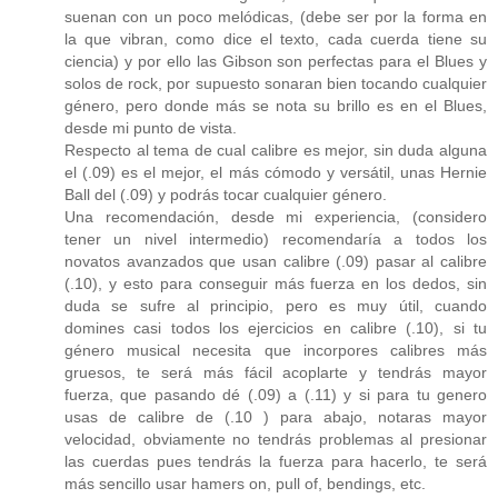
suenan con un poco melódicas, (debe ser por la forma en
la que vibran, como dice el texto, cada cuerda tiene su
ciencia) y por ello las Gibson son perfectas para el Blues y
solos de rock, por supuesto sonaran bien tocando cualquier
género, pero donde más se nota su brillo es en el Blues,
desde mi punto de vista.
Respecto al tema de cual calibre es mejor, sin duda alguna
el (.09) es el mejor, el más cómodo y versátil, unas Hernie
Ball del (.09) y podrás tocar cualquier género.
Una recomendación, desde mi experiencia, (considero
tener un nivel intermedio) recomendaría a todos los
novatos avanzados que usan calibre (.09) pasar al calibre
(.10), y esto para conseguir más fuerza en los dedos, sin
duda se sufre al principio, pero es muy útil, cuando
domines casi todos los ejercicios en calibre (.10), si tu
género musical necesita que incorpores calibres más
gruesos, te será más fácil acoplarte y tendrás mayor
fuerza, que pasando dé (.09) a (.11) y si para tu genero
usas de calibre de (.10 ) para abajo, notaras mayor
velocidad, obviamente no tendrás problemas al presionar
las cuerdas pues tendrás la fuerza para hacerlo, te será
más sencillo usar hamers on, pull of, bendings, etc.