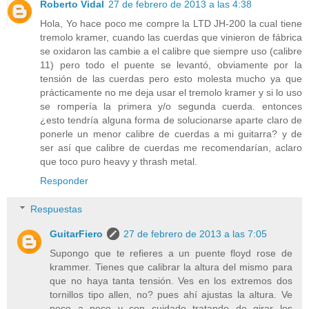
Roberto Vidal
27 de febrero de 2013 a las 4:38
Hola, Yo hace poco me compre la LTD JH-200 la cual tiene
tremolo kramer, cuando las cuerdas que vinieron de fábrica
se oxidaron las cambie a el calibre que siempre uso (calibre
11) pero todo el puente se levantó, obviamente por la
tensión de las cuerdas pero esto molesta mucho ya que
prácticamente no me deja usar el tremolo kramer y si lo uso
se rompería la primera y/o segunda cuerda. entonces
¿esto tendría alguna forma de solucionarse aparte claro de
ponerle un menor calibre de cuerdas a mi guitarra? y de
ser así que calibre de cuerdas me recomendarían, aclaro
que toco puro heavy y thrash metal.
Responder
Respuestas
GuitarFiero
27 de febrero de 2013 a las 7:05
Supongo que te refieres a un puente floyd rose de
krammer. Tienes que calibrar la altura del mismo para
que no haya tanta tensión. Ves en los extremos dos
tornillos tipo allen, no? pues ahí ajustas la altura. Ve
poco a poco y con cuidado tratando de girar los