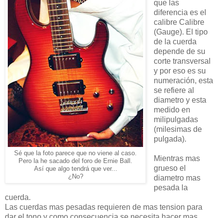
que las
diferencia es el
calibre Calibre
(Gauge). El tipo
de la cuerda
depende de su
corte transversal
y por eso es su
numeración, esta
se refiere al
diametro y esta
medido en
milipulgadas
(milesimas de
pulgada).
Sé que la foto parece que no viene al caso.
Mientras mas
Pero la he sacado del foro de Ernie Ball.
grueso el
Así que algo tendrá que ver...
¿No?
diametro mas
pesada la
cuerda.
Las cuerdas mas pesadas requieren de mas tension para
dar el tono y como consecuencia se necesita hacer mas