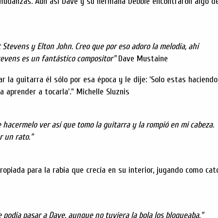
mudanzas. Aún así Dave y su hermana Debbie encontraron algo de
t Stevens y Elton John. Creo que por eso adoro la melodía, ahí
tevens es un fantástico compositor"
Dave Mustaine
 la guitarra él sólo por esa época y le dije: 'Solo estas haciendo
a aprender a tocarla'." Michelle Sluznis
 hacermelo ver así que tomo la guitarra y la rompió en mi cabeza.
r un rato."
opiada para la rabia que crecía en su interior, jugando como cat
 podía pasar a Dave, aunque no tuviera la bola los bloqueaba."