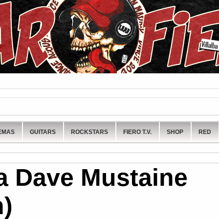
EMAS
GUITARS
ROCKSTARS
FIERO T.V.
SHOP
RED
ía Dave Mustaine
)