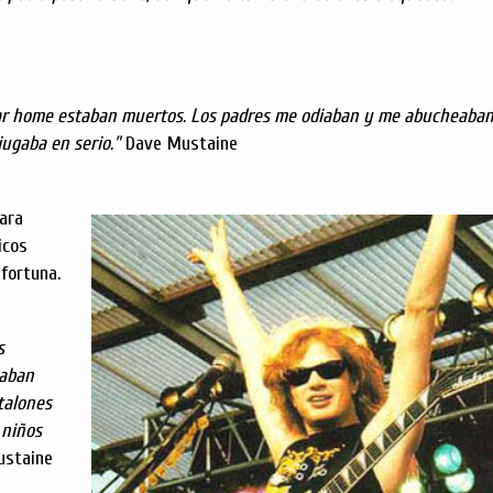
zar home estaban muertos. Los padres me odiaban y me abucheaba
jugaba en serio."
Dave Mustaine
ara
icos
fortuna.
s
laban
talones
 niños
staine