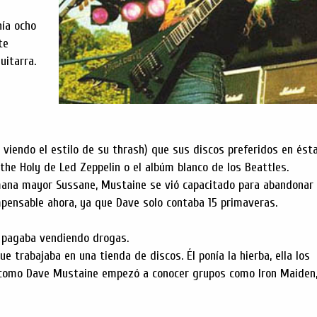
nía ocho
te
uitarra.
o viendo el estilo de su thrash) que sus discos preferidos en ést
the Holy de Led Zeppelin o el albúm blanco de los Beattles.
mana mayor Sussane, Mustaine se vió capacitado para abandonar 
impensable ahora, ya que Dave solo contaba 15 primaveras.
l pagaba vendiendo drogas.
e trabajaba en una tienda de discos. Él ponía la hierba, ella los
 fué como Dave Mustaine empezó a conocer grupos como Iron Maiden