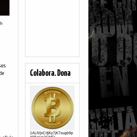
th
sus
Colabora. Dona
de
1ALtVjxCrtjKy7jK7xugb9p