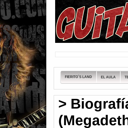
FIERITO´S LAND
EL AULA
T
> Biograf
(Megadeth