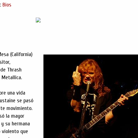
s:
Bios
esa (California)
itor,
a de Thrash
Metallica.
pre una vida
Mustaine se pasó
ante movimiento.
só la mayor
e y su hermana
o violento que