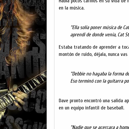
Había pocos cariños en su vida de 
en la música.
"Ella solía poner música de Ca
aprendí de donde venía, Cat S
Estaba tratando de aprender a tocar
montón de ruido, déjala, nunca vas 
"Debbie no hayaba la forma de
Eso terminó con la guitarra po
Dave pronto encontró una salida apr
en un equipo infantil de baseball.
"Nadie que se acercara a home