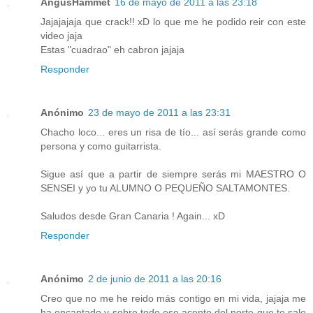
AngusHammet
16 de mayo de 2011 a las 23:18
Jajajajaja que crack!! xD lo que me he podido reir con este
video jaja
Estas "cuadrao" eh cabron jajaja
Responder
Anónimo
23 de mayo de 2011 a las 23:31
Chacho loco... eres un risa de tío... así serás grande como
persona y como guitarrista.
Sigue así que a partir de siempre serás mi MAESTRO O
SENSEI y yo tu ALUMNO O PEQUEÑO SALTAMONTES.
Saludos desde Gran Canaria ! Again... xD
Responder
Anónimo
2 de junio de 2011 a las 20:16
Creo que no me he reido más contigo en mi vida, jajaja me
ha encantado y sobre todo ese acento del norte que te sale