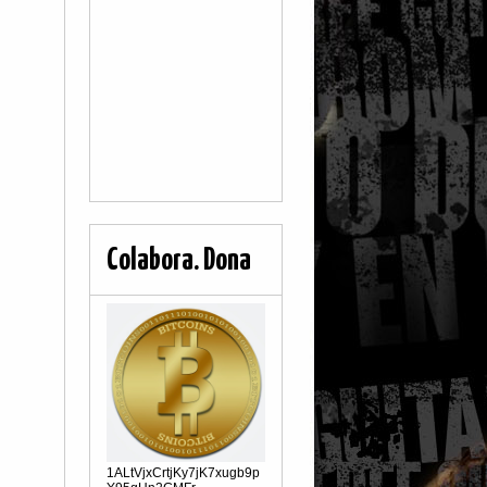
Colabora. Dona
1ALtVjxCrtjKy7jK7xugb9p