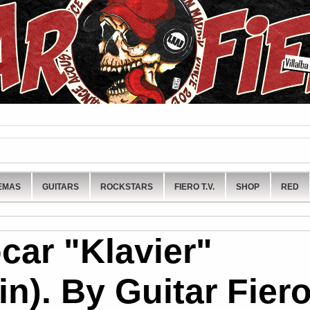
EMAS
GUITARS
ROCKSTARS
FIERO T.V.
SHOP
RED
car "Klavier"
n). By Guitar Fier