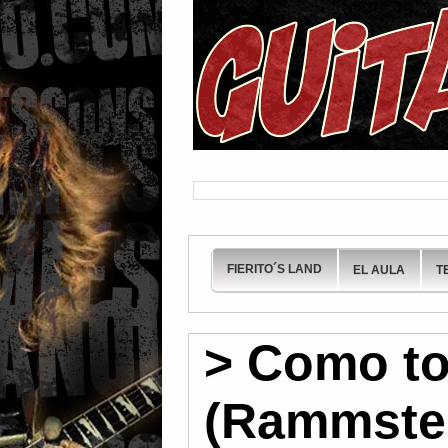
FIERITO´S LAND
EL AULA
T
> Como to
(Rammstei