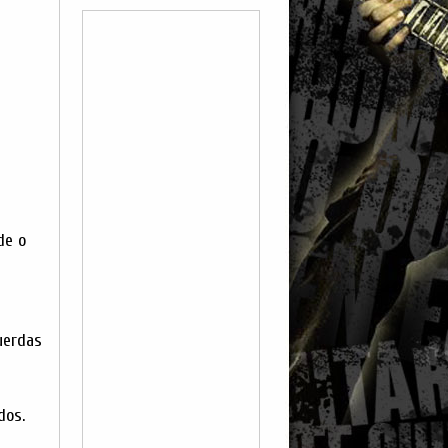
de o
uerdas
dos.