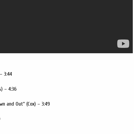
– 3:44
) – 4:36
n and Out" (Cox) – 3:49
0