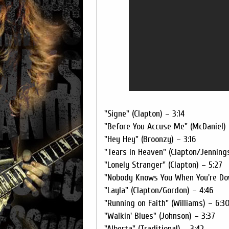
"Signe" (Clapton) – 3:14
"Before You Accuse Me" (McDaniel) 
"Hey Hey" (Broonzy) – 3:16
"Tears in Heaven" (Clapton/Jennings
"Lonely Stranger" (Clapton) – 5:27
"Nobody Knows You When You're Dow
"Layla" (Clapton/Gordon) – 4:46
"Running on Faith" (Williams) – 6:3
"Walkin' Blues" (Johnson) – 3:37
"Alberta" (Traditional) – 3:42