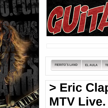
FIERITO´S LAND
EL AULA
T
> Eric Cl
MTV Live.