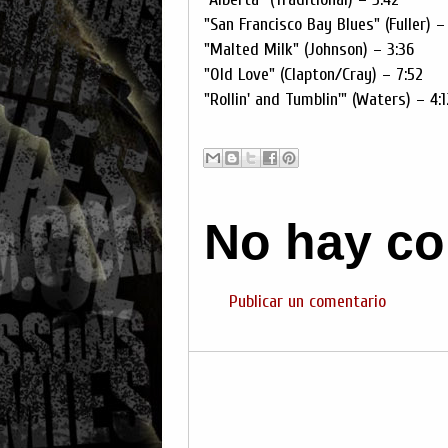
"San Francisco Bay Blues" (Fuller) –
"Malted Milk" (Johnson) – 3:36
"Old Love" (Clapton/Cray) – 7:52
"Rollin' and Tumblin'" (Waters) – 4:1
No hay co
Publicar un comentario