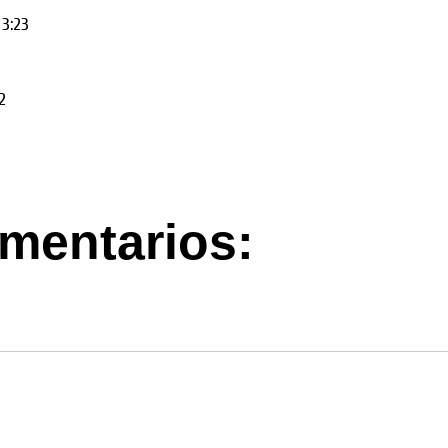
 3:23
2
mentarios: