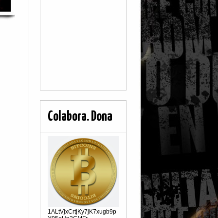
Colabora. Dona
1ALtVjxCrtjKy7jK7xugb9p