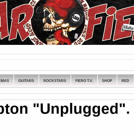
EMAS
GUITARS
ROCKSTARS
FIERO T.V.
SHOP
RED
apton "Unplugged".