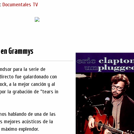
s:
Documentales TV
e en Grammys
ndsor para la serie de
directo fue galardonado con
ck, a la mejor canción y al
or la grabación de "tears in
amos hablando de una de las
s mejores acústicos de la
u máximo explendor.