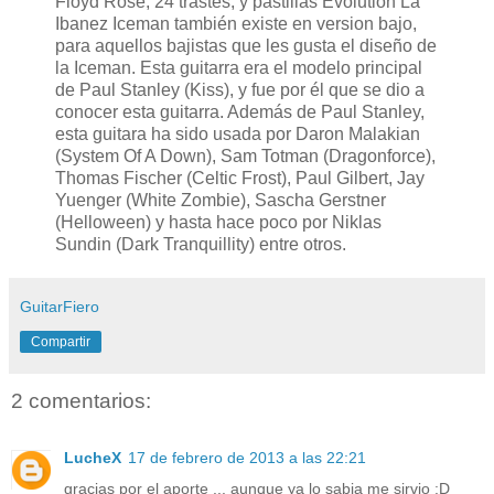
Floyd Rose, 24 trastes, y pastillas Evolution La
Ibanez Iceman también existe en version bajo,
para aquellos bajistas que les gusta el diseño de
la Iceman. Esta guitarra era el modelo principal
de Paul Stanley (Kiss), y fue por él que se dio a
conocer esta guitarra. Además de Paul Stanley,
esta guitara ha sido usada por Daron Malakian
(System Of A Down), Sam Totman (Dragonforce),
Thomas Fischer (Celtic Frost), Paul Gilbert, Jay
Yuenger (White Zombie), Sascha Gerstner
(Helloween) y hasta hace poco por Niklas
Sundin (Dark Tranquillity) entre otros.
GuitarFiero
Compartir
2 comentarios:
LucheX
17 de febrero de 2013 a las 22:21
gracias por el aporte ... aunque ya lo sabia me sirvio :D