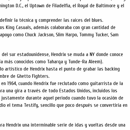
ngton D.C., el Uptown de Filadelfia, el Royal de Baltimore y el
definir la técnica y comprender las raices del blues.
los King Casuals, además colaboraba con gran cantidad de
 apoyo como Chuck Jackson, Slim Harpo, Tommy Tucker, Sam
a del sur estadounidense, Hendrix se muda a NY donde conoce
 día más conocidos como Taharqa y Tunde-Ra Aleem).
o artístico de Hendrix hasta el punto de grabar las backing
mbre de Ghetto Fighters.
o en 1964, cuando Hendrix fue reclutado como guitarrista de la
ra una gira a través de todo Estados Unidos, incluidos los
 Fue justamente durante aquel periodo cuando tuvo la ocasión de
io el tema Testify, sencillo que poco después se convertiría en
ra Hendrix una interminable serie de idas y vueltas desde una