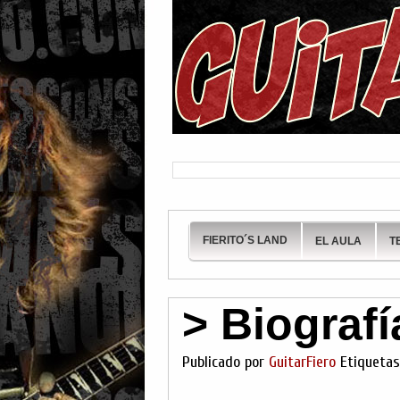
FIERITO´S LAND
EL AULA
T
> Biografí
Publicado por
GuitarFiero
Etiqueta