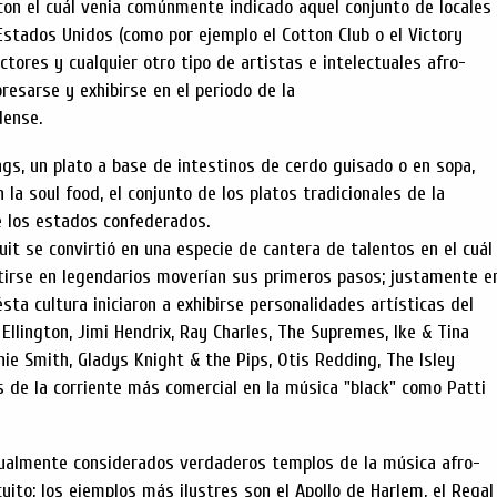
e con el cuál venia comúnmente indicado aquel conjunto de locales
Estados Unidos (como por ejemplo el Cotton Club o el Victory
 actores y cualquier otro tipo de artistas e intelectuales afro-
resarse y exhibirse en el periodo de la
dense.
ngs, un plato a base de intestinos de cerdo guisado o en sopa,
a soul food, el conjunto de los platos tradicionales de la
 los estados confederados.
cuit se convirtió en una especie de cantera de talentos en el cuál
tirse en legendarios moverían sus primeros pasos; justamente e
sta cultura iniciaron a exhibirse personalidades artísticas del
 Ellington, Jimi Hendrix, Ray Charles, The Supremes, Ike & Tina
nie Smith, Gladys Knight & the Pips, Otis Redding, The Isley
s de la corriente más comercial en la música "black" como Patti
ualmente considerados verdaderos templos de la música afro-
cuito; los ejemplos más ilustres son el Apollo de Harlem, el Regal