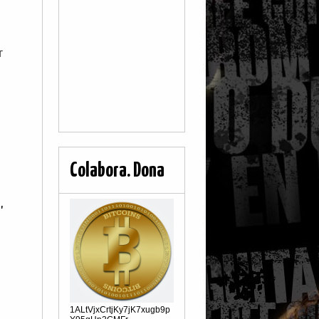
r
Colabora. Dona
,
1ALtVjxCrtjKy7jK7xugb9p