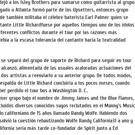
 dejó a los Isley Brothers para sumarse como guitarrista al grupo
egado a Atlanta formó parte de los Upsetters, entonces grupo
de también militaba el célebre baterista Earl Palmer quien se
bstante Little Richardfuese por aquellos tiempos uno de los ídolos
iferentes conflictos durante el tour por las razones más
ebía a la escasa tolerancia del cantante hacia la teatralidad
 se separó del grupo de soporte de Richard para seguir en tour
o alcanzó, alimentada de las usuales acaloradas actuaciones del
os dos artistas a reenviarlo a su anterior grupo. De todos modos,
 espalda de Little Richard concluiría a los pocos meses, cuando
er perdido el tour bus a Washington D. C..
imer grupo bajo el nombre de Jimmy James and the Blue Flames,
ncluidos diversos conocidos suyos reclutados en el Manny's Music
ido californiano de 15 años llamado Randy Wolfe. Habiendo dos
solvió la cuestión rebautizando Wolfe Randy California31 a uno y
ifornia sería más tarde co-fundador de Spirit junto a Ed