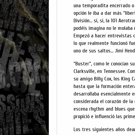
una temporadita encerrado o 
opción le iba a dar más "liber
División... si, si, la 101 Aer
podéis imagina no le molaba m
Empezó a hacer entrevistas co
lo que realmente funcionó fu
uno de sus saltos... Jimi Hendr
"Buster", como le conocían su
Clarksville, en Tennessee. Co
su amigo Billy Cox, los King 
hasta que la formación entera
desarrollaba esencialmente en
considerada el corazón de la
escena rhythm and blues que 
propició e influenció las prim
Los tres siguientes años deam