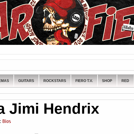
EMAS
GUITARS
ROCKSTARS
FIERO T.V.
SHOP
RED
a Jimi Hendrix
s:
Bios