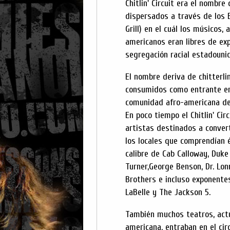
Chitlin' Circuit era el nombr
dispersados a través de los 
Grill) en el cuál los músicos,
americanos eran libres de exp
segregación racial estadouni
El nombre deriva de chitterli
consumidos como entrante en l
comunidad afro-americana de
En poco tiempo el Chitlin' Cir
artistas destinados a conver
los locales que comprendían é
calibre de Cab Calloway, Duke
Turner,George Benson, Dr. Lon
Brothers e incluso exponente
LaBelle y The Jackson 5.
También muchos teatros, act
americana, entraban en el cir