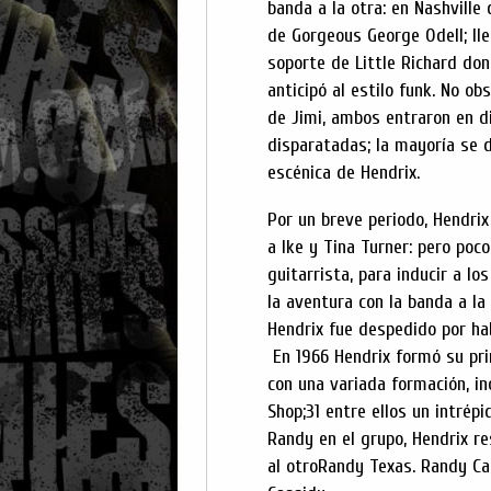
banda a la otra: en Nashville
de Gorgeous George Odell; ll
soporte de Little Richard don
anticipó al estilo funk. No o
de Jimi, ambos entraron en d
disparatadas; la mayoría se d
escénica de Hendrix.
Por un breve periodo, Hendrix
a Ike y Tina Turner: pero poc
guitarrista, para inducir a l
la aventura con la banda a la
Hendrix fue despedido por hab
En 1966 Hendrix formó su pr
con una variada formación, i
Shop;31 entre ellos un intrép
Randy en el grupo, Hendrix re
al otroRandy Texas. Randy Cal