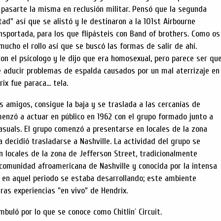
pasarte la misma en reclusión militar. Pensó que la segunda
tad" así que se alistó y le destinaron a la 101st Airbourne
otransportada, para los que flipásteis con Band of brothers. Como os
ucho el rollo así que se buscó las formas de salir de ahí.
n el psícologo y le dijo que era homosexual, pero parece ser qu
e aducir problemas de espalda causados por un mal aterrizaje en
ix fue paraca... tela.
s amigos, consigue la baja y se traslada a las cercanías de
menzó a actuar en público en 1962 con el grupo formado junto a
Casuals. El grupo comenzó a presentarse en locales de la zona
 decidió trasladarse a Nashville. La actividad del grupo se
 locales de la zona de Jefferson Street, tradicionalmente
 comunidad afroamericana de Nashville y conocida por la intensa
en aquel periodo se estaba desarrollando; este ambiente
eras experiencias "en vivo" de Hendrix.
buló por lo que se conoce como Chitlin´ Circuit.