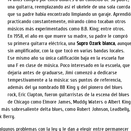
una guitarra, reemplazando así el ukelele de una sola cuerda
que su padre había encontrado limpiando un garaje. Aprendió
practicando constantemente, mirando cómo tocaban otros
músicos más experimentados como B.B. King; entre otros.
En 1958, el año en que muere su madre, su padre le compró
su primera guitarra eléctrica, una
Supro Ozark blanca
, aunqu
sin amplificador, con la que tocó en varias bandas locales.
Ese mismo año su única calificación baja en la escuela fue
una F en clase de música. Poco interesado en la escuela, que
dejaría antes de graduarse, Jimi comenzó a dedicarse
tempestivamente a la música: sus puntos de referencia,
además del ya nombrado BB King y del pionero del blues
rock, Eric Clapton, fueron guitarristas de la escena del blues
de Chicago como Elmore James, Muddy Waters o Albert King
l más sobresaliente delta blues, como Robert Johnson, Leadbelly,
ck Berry.
 algunos problemas con la ley y le dan a elegir entre permanecer