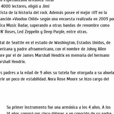
 4000 lectores, eligió a Jimi
ista de la historia del rock. Además posee el mejor riff en la
 canción «Voodoo Child» según una encuesta realizada en 2009 po
ánica Music Radar, superando a otras bandas de renombre como
' Roses, Led Zeppelin y Deep Purple, entre otras.
ital de Seattle en el estado de Washington, Estados Unidos, de
ricana y padre afroamericano, con el nombre de Johny Allen
bre por el de James Marshall Hendrix en memoria del hermano
rshall Hendrix.
us padres a la edad de 9 años su tutela fue otorgada a su abuela
rle un poco de estabilidad. Nora Rose Moore se hizo cargo del
Su primer instrumento fue una armónica a los 4 años. A los
14 años compró por cinco dólares a un conocido de su padre,