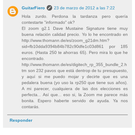
GuitarFiero
23 de marzo de 2012 a las 7:22
Hola zurdo. Perdona la tardanza pero quería
contestarte "informado" ok?
El zoom g2.1 Dave Mustaine Signature tiene muy
buena relación calidad precio. Yo lo he encontrado en
http://www.thomann.de/es/zoom_g21dm.htm?
sid=fb10dda9394b84b782c90dfe1c03d861 por 185
euros. (Hasta 250 te ahorras 65). Pero mira lo que he
encontrado.
http://www.thomann.de/es/digitech_rp_355_bundle_2.h
tm son 232 pavos que está dentrop de tu presupuesto,
y aquí si me puedo mojar y decirte que es una
pedalera buena (yo uso la rp250 que tiene sus años).
A mi parecer, cualquiera de las dos elecciones es
perfecta... Así que... eso si, la Zoom me parece más
bonita. Espero haberte servido de ayuda. Ya nos
contarás.
Responder