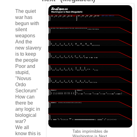
The quiet
war has
begun with
silent
weapons
And the
new slavery
is to keep
the people
Poor and
stupid,
"Novus
Ordo
Seclorum"
How can
there be
any logic in
biological
war?
We all
Tabs imprimibles de
know this is
Washington is Next.