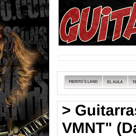
FIERITO´S LAND
EL AULA
T
> Guitarr
VMNT" (Da