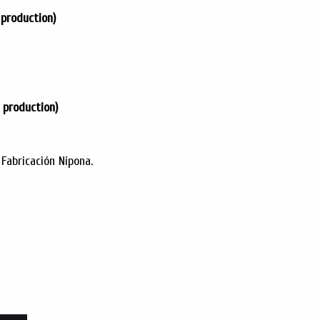
 production)
n production)
 Fabricación Nipona.