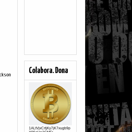
Colabora. Dona
ackson
1ALtVjxCrtjKy7jK7xugb9p