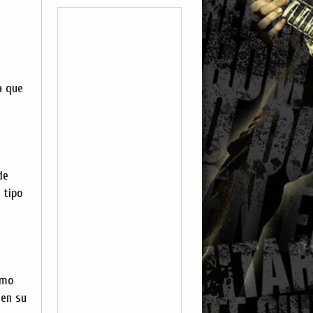
a que
de
 tipo
omo
 en su