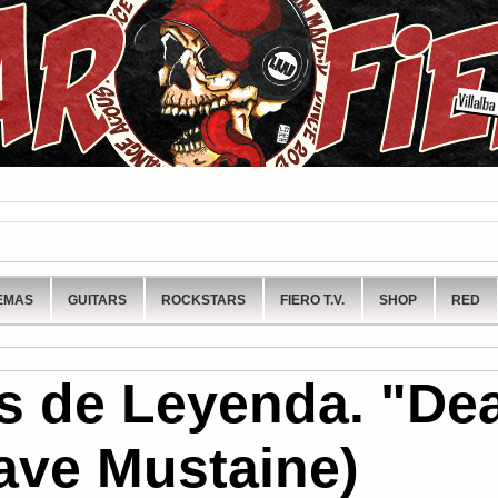
EMAS
GUITARS
ROCKSTARS
FIERO T.V.
SHOP
RED
as de Leyenda. "De
ve Mustaine)