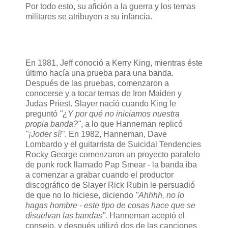
Por todo esto, su afición a la guerra y los temas
militares se atribuyen a su infancia.
En 1981, Jeff conoció a Kerry King, mientras éste
último hacía una prueba para una banda.
Después de las pruebas, comenzaron a
conocerse y a tocar temas de Iron Maiden y
Judas Priest. Slayer nació cuando King le
preguntó
"¿Y por qué no iniciamos nuestra
propia banda?"
, a lo que Hanneman replicó
"¡Joder sí!"
. En 1982, Hanneman, Dave
Lombardo y el guitarrista de Suicidal Tendencies
Rocky George comenzaron un proyecto paralelo
de punk rock llamado Pap Smear - la banda iba
a comenzar a grabar cuando el productor
discográfico de Slayer Rick Rubin le persuadió
de que no lo hiciese, diciendo
"Ahhhh, no lo
hagas hombre - este tipo de cosas hace que se
disuelvan las bandas".
Hanneman aceptó el
consejo, y después utilizó dos de las canciones