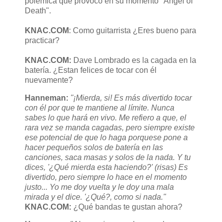
polémica que provocó en su momento "Angel of
Death".
KNAC.COM
: Como guitarrista ¿Eres bueno para
practicar?
KNAC.COM:
Dave Lombrado es la cagada en la
batería. ¿Estan felices de tocar con él
nuevamente?
Hanneman:
"¡Mierda, si! Es más divertido tocar
con él por que te mantiene al límite. Nunca
sabes lo que hará en vivo. Me refiero a que, el
rara vez se manda cagadas, pero siempre existe
ese potencial de que lo haga porquese pone a
hacer pequeños solos de batería en las
canciones, saca masas y solos de la nada. Y tu
dices, '¿Qué mierda esta haciendo?' (risas) Es
divertido, pero siempre lo hace en el momento
justo... Yo me doy vuelta y le doy una mala
mirada y el dice. '¿Qué?, como si nada."
KNAC.COM:
¿Qué bandas te gustan ahora?