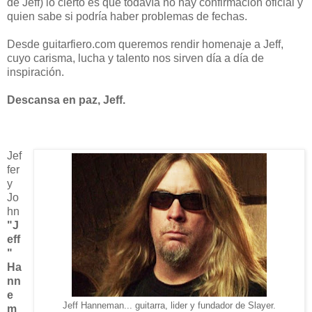
de Jeff) lo cierto es que todavía no hay confirmación oficial y
quien sabe si podría haber problemas de fechas.
Desde guitarfiero.com queremos rendir homenaje a Jeff,
cuyo carisma, lucha y talento nos sirven día a día de
inspiración.
Descansa en paz, Jeff.
Jef
fer
y
Jo
hn
"J
eff
"
Ha
nn
e
Jeff Hanneman... guitarra, lider y fundador de Slayer.
m