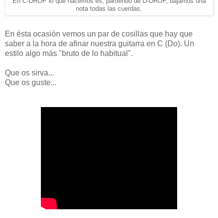
En C-DROP lo que hacemos es, partiendo de D-DROP, bajamos una
nota todas las cuerdas.
En ésta ocasión vemos un par de cosillas que hay que
saber a la hora de afinar nuestra guitarra en C (Do). Un
estilo algo más "bruto de lo habitual".
Que os sirva...
Que os guste...