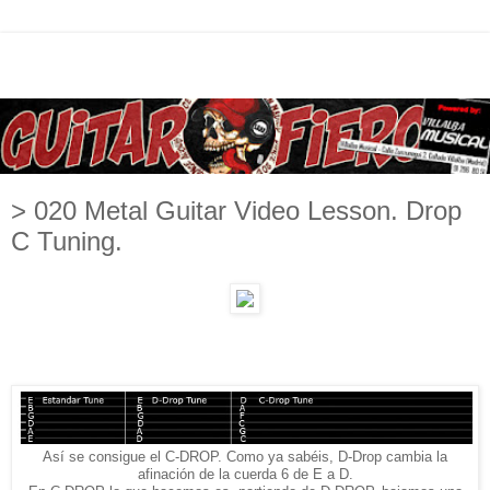
> 020 Metal Guitar Video Lesson. Drop
C Tuning.
Así se consigue el C-DROP. Como ya sabéis, D-Drop cambia la
afinación de la cuerda 6 de E a D.