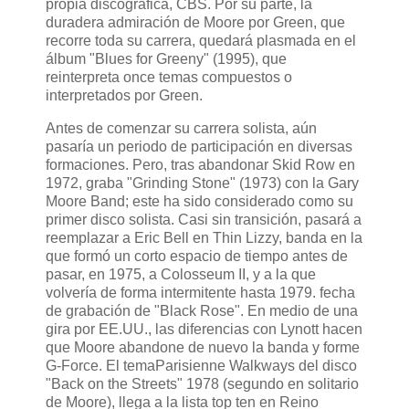
propia discográfica, CBS. Por su parte, la
duradera admiración de Moore por Green, que
recorre toda su carrera, quedará plasmada en el
álbum "Blues for Greeny" (1995), que
reinterpreta once temas compuestos o
interpretados por Green.
Antes de comenzar su carrera solista, aún
pasaría un periodo de participación en diversas
formaciones. Pero, tras abandonar Skid Row en
1972, graba "Grinding Stone" (1973) con la Gary
Moore Band; este ha sido considerado como su
primer disco solista. Casi sin transición, pasará a
reemplazar a Eric Bell en Thin Lizzy, banda en la
que formó un corto espacio de tiempo antes de
pasar, en 1975, a Colosseum II, y a la que
volvería de forma intermitente hasta 1979. fecha
de grabación de "Black Rose". En medio de una
gira por EE.UU., las diferencias con Lynott hacen
que Moore abandone de nuevo la banda y forme
G-Force. El temaParisienne Walkways del disco
"Back on the Streets" 1978 (segundo en solitario
de Moore), llega a la lista top ten en Reino