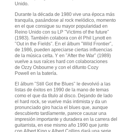
Unido.
Durante la década de 1980 vive una época más
tranquila, pasándose al rock melódico, momento
en el que consigue su mayor popularidad en
Reino Unido con su LP "Victims of the future"
(1983). También colabora con él Phil Lynott en
"Out in the Fields". En el álbum "Wild Frontier",
de 1986, pueden apreciarse ciertas influencias
de la música celta. Y en "After the War" (1989)
vuelve a sus raíces hard con colaboraciones
de Ozzy Osbourne y con el difunto Cozy
Powell en la batería.
El álbum "Still Got the Blues" le devolvió a las
listas de éxitos en 1990 de la mano de temas
como el que da título al disco. Dejando de lado
el hard rock, se vuelve más intimista y da un
pronunciado giro hacia el blues que, aunque
descubierto tardíamente, parece causar una
impresión importante y duradera en la carrera del
guitarrista, en ese mismo año 1990 que junto
con Albert King y Albert Collins dará una serie