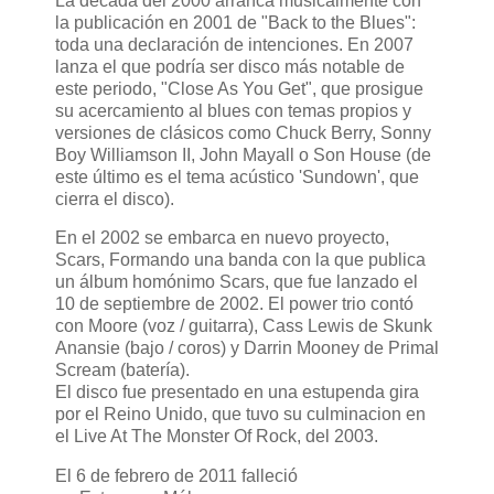
La década del 2000 arranca musicalmente con
la publicación en 2001 de "Back to the Blues":
toda una declaración de intenciones. En 2007
lanza el que podría ser disco más notable de
este periodo, "Close As You Get", que prosigue
su acercamiento al blues con temas propios y
versiones de clásicos como Chuck Berry, Sonny
Boy Williamson II, John Mayall o Son House (de
este último es el tema acústico 'Sundown', que
cierra el disco).
En el 2002 se embarca en nuevo proyecto,
Scars, Formando una banda con la que publica
un álbum homónimo Scars, que fue lanzado el
10 de septiembre de 2002. El power trio contó
con Moore (voz / guitarra), Cass Lewis de Skunk
Anansie (bajo / coros) y Darrin Mooney de Primal
Scream (batería).
El disco fue presentado en una estupenda gira
por el Reino Unido, que tuvo su culminacion en
el Live At The Monster Of Rock, del 2003.
El 6 de febrero de 2011 falleció