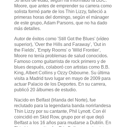
58 años de edad, según ha informado la BBC.
Moore, que antes de emprender su carrera como
solista formó parte de los Thin Lizzy, falleció a
primeras horas del domingo, según el mánager
de este grupo, Adam Parsons, que no ha dado
más detalles.
Autor de éxitos como 'Still Got the Blues' (vídeo
superior), 'Over the Hills and Faraway', 'Out in
the Fields', 'Empty Rooms' o 'Wild Frontier',
Moore no tenía problemas de salud conocidos.
Famoso como guitarrista de rock primero y de
blues después, colaboró con artistas como B.B.
King, Albert Collins y Ozzy Osbourne. Su última
visita a Madrid tuvo lugar en mayo de 2009 para
actuar Palacio de los Deportes. En su carrera,
publicó 20 álbumes de estudio.
Nacido en Belfast (Irlanda del Norte), fue
reclutado para la legendaria banda norirlandesa
Thin Lizzy por su cantante, Phil Lynott. Con él
coincidió en Skid Row, grupo por el que dejó
Belfast a los 16 años para mudarse a Dublín. En