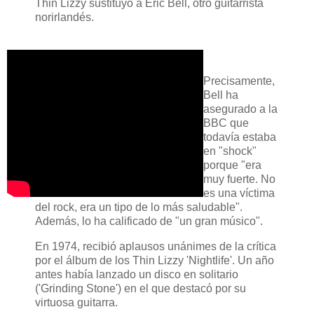
Thin Lizzy sustituyó a Eric Bell, otro guitarrista
norirlandés.
Precisamente,
Bell ha
asegurado a la
BBC que
todavía estaba
en "shock"
porque "era
muy fuerte. No
es una víctima
del rock, era un tipo de lo más saludable".
Además, lo ha calificado de "un gran músico".
En 1974, recibió aplausos unánimes de la crítica
por el álbum de los Thin Lizzy 'Nightlife'. Un año
antes había lanzado un disco en solitario
('Grinding Stone') en el que destacó por su
virtuosa guitarra.