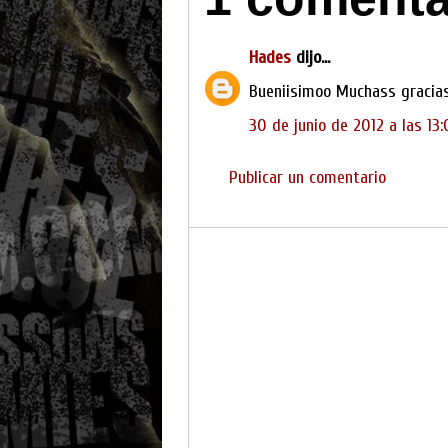
Hades
dijo...
Bueniisimoo Muchass gracia
30 de junio de 2012 a las 13
Publicar un comentario