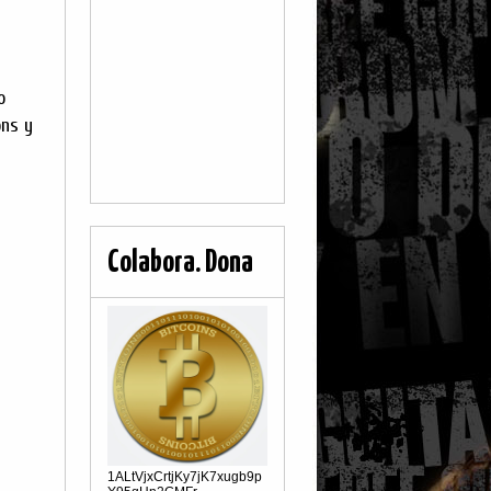
o
ons y
Colabora. Dona
1ALtVjxCrtjKy7jK7xugb9p