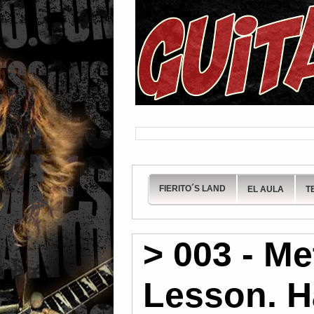
FIERITO´S LAND
EL AULA
T
> 003 - Me
Lesson. H