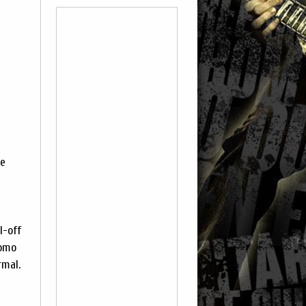
ue
l-off
como
rmal.