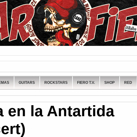
EMAS
GUITARS
ROCKSTARS
FIERO T.V.
SHOP
RED
a en la Antartida
ert)