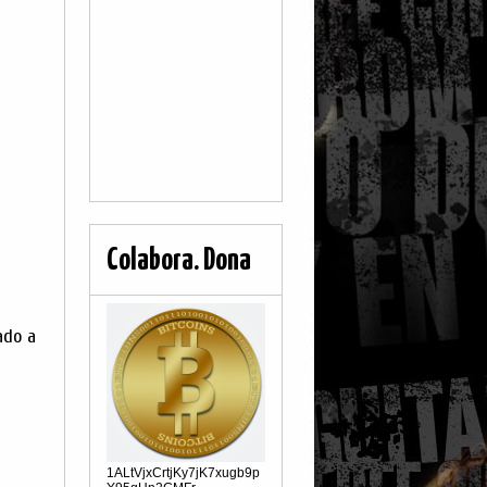
Colabora. Dona
ado a
1ALtVjxCrtjKy7jK7xugb9p