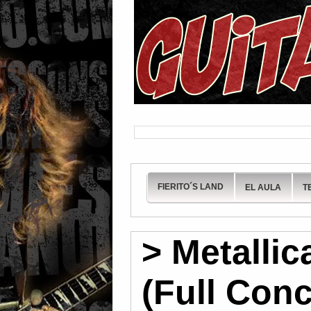
FIERITO´S LAND
EL AULA
T
> Metallic
(Full Conc