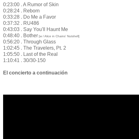
0:23:00 . A Rumor of Skin
0:28:24 . Reborn
0:33:28 . Do Me a Favor
0:37:32 . RU486
0:43:03 . Say You'll Haunt Me
0:48:40 . Bother
[w / Alice in Chains' Nutshell]
0:56:20 . Through Glass
1:02:45 . The Travelers, Pt. 2
1:05:50 . Last of the Real
1:10:41 . 30/30-150
El concierto a continuación