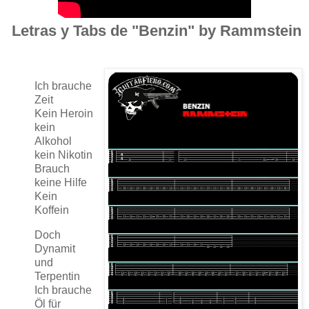
Letras y Tabs de "Benzin" by Rammstein
Ich brauche
Zeit
Kein Heroin
kein
Alkohol
kein Nikotin
Brauch
keine Hilfe
Kein
Koffein
Doch
Dynamit
und
Terpentin
Ich brauche
Öl für