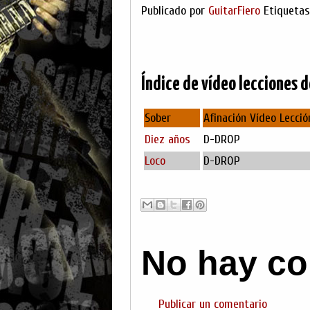
Publicado por
GuitarFiero
Etiqueta
Índice de vídeo lecciones d
Sober
Afinación Vídeo Lecció
Diez años
D-DROP
Loco
D-DROP
No hay co
Publicar un comentario