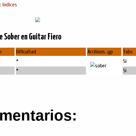
s:
Indices
e Sober en Guitar Fiero
n
Dificultad
Archivos .gp
Tabs
*
Si
*
Si
mentarios: