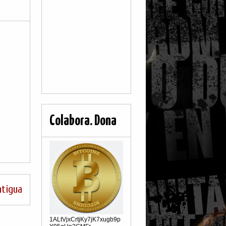
Colabora. Dona
ntigua
1ALtVjxCrtjKy7jK7xugb9p