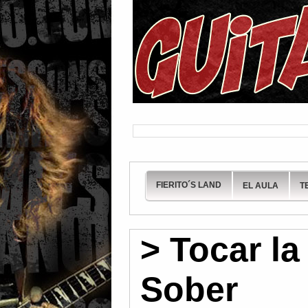
FIERITO´S LAND
EL AULA
T
> Tocar la
Sober