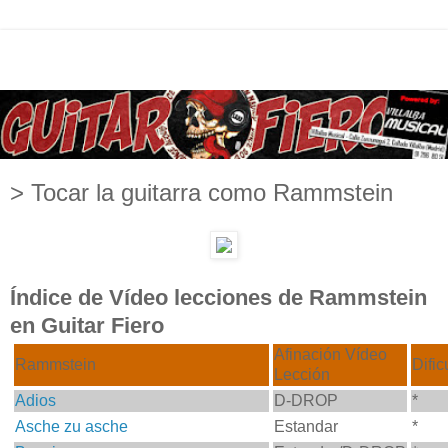
> Tocar la guitarra como Rammstein
Índice de Vídeo lecciones de Rammstein
en Guitar Fiero
Afinación Vídeo
Rammstein
Dific
Lección
Adios
D-DROP
*
Asche zu asche
Estandar
*