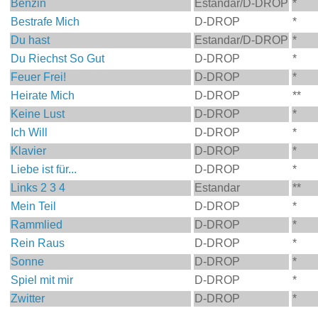
Benzin
Estandar/D-DROP
*
Bestrafe Mich
D-DROP
*
Du hast
Estandar/D-DROP
*
Du Riechst So Gut
D-DROP
*
Feuer Frei!
D-DROP
*
Heirate Mich
D-DROP
**
Keine Lust
D-DROP
*
Ich Will
D-DROP
*
Klavier
D-DROP
*
Liebe ist für...
D-DROP
*
Links 2 3 4
Estandar
**
Mein Teil
D-DROP
*
Rammlied
D-DROP
*
Rein Raus
D-DROP
*
Sonne
D-DROP
*
Spiel mit mir
D-DROP
*
Zwitter
D-DROP
*