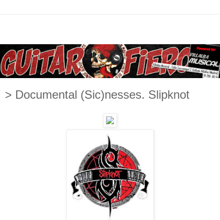
> Documental (Sic)nesses. Slipknot