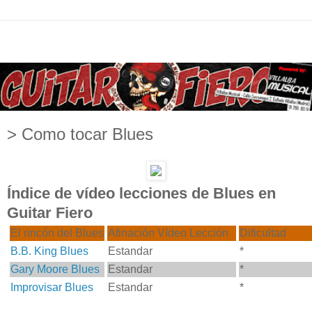
> Como tocar Blues
Índice de vídeo lecciones de Blues en
Guitar Fiero
El rincón del Blues
Afinación Vídeo Lección
Dificultad
B.B. King Blues
Estandar
*
Gary Moore Blues
Estandar
*
Improvisar Blues
Estandar
*