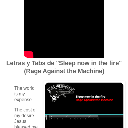
Letras y Tabs de "Sleep now in the fire"
(Rage Against the Machine)
The world
is my
expense
The cost of
my desire
Jesus
blessed me