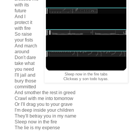
with its
future
And I
protect it
with fire
So raise
your fists
And march
around
Don't dare
take what
you need
Sleep now in the fire tabs
I'll jail and
Clickeas y son todo tuyas.
bury those
committed
And smother the rest in greed
Crawl with me into tomorrow
Or I'll drag you to your grave
I'm deep inside your children
They'll betray you in my name
Sleep now in the fire
The lie is my expense