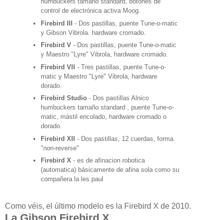
humbuckers tamaño standard, botones de
control de electrónica activa Moog.
Firebird III
- Dos pastillas, puente Tune-o-matic
y Gibson Vibrola. hardware cromado.
Firebird V
- Dos pastillas, puente Tune-o-matic
y Maestro "Lyre" Vibrola, hardware cromado.
Firebird VII
- Tres pastillas, puente Tune-o-
matic y Maestro "Lyre" Vibrola, hardware
dorado.
Firebird Studio
- Dos pastillas Alnico
humbuckers tamaño standard , puente Tune-o-
matic, mástil encolado, hardware cromado o
dorado.
Firebird XII
- Dos pastillas, 12 cuerdas, forma
"non-reverse"
Firebird X
- es de afinacion robotica
(automatica) básicamente de afina sola como su
compañera la les paul
Como véis, el último modelo es la Firebird X de 2010.
La Gibson Firebird X