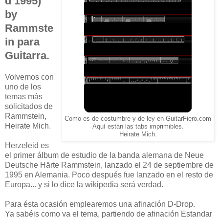
d 1995)
by
Rammste
in para
Guitarra.
Volvemos con
uno de los
temas más
solicitados de
Rammstein,
Como es de costumbre y de ley en GuitarFiero.com
Heirate Mich.
Aquí están las tabs imprimibles.
Heirate Mich.
Herzeleid es
el primer álbum de estudio de la banda alemana de Neue
Deutsche Härte Rammstein, lanzado el 24 de septiembre de
1995 en Alemania. Poco después fue lanzado en el resto de
Europa... y si lo dice la wikipedia será verdad.
Para ésta ocasión emplearemos una afinación D-Drop.
Ya sabéis como va el tema, partiendo de afinación Estandar