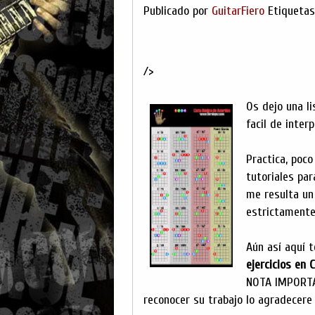
Publicado por
GuitarFiero
Etiqueta
/>
Os dejo una l
facil de inter
Practica, poco
tutoriales pa
me resulta un
estrictamente
Aún así aquí 
ejercicios en
NOTA IMPORTAN
reconocer su trabajo lo agradecere