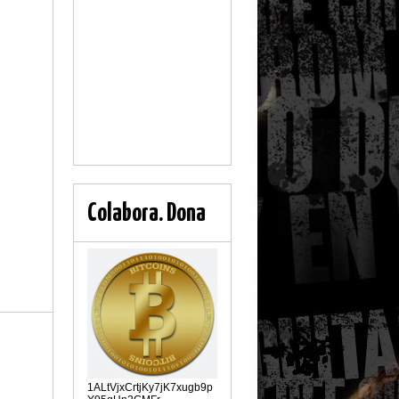
Colabora. Dona
1ALtVjxCrtjKy7jK7xugb9p