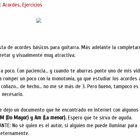
s:
Acordes
,
Ejercicios
ista de acordes básicos para guitarra. Más adelante la completar
pretar y visualmente muy atractiva.
 a poco. Con paciencia... y cuando te aburras ponte uno de mis vi
ra romper un poco con la monotonía, ya que estudiar los acordes 
 coñazo... de hecho... no me sé más de 3. Pero bueno, tampoco es
 necesario.
te dejo un documento que he encontrado en internet con algunos
 CM (Do Mayor) y Am (La menor).
Espero que te sirva de ayuda.
TE: No sé quien es el autor, si alguien me puede iluminar para
 eternamente.