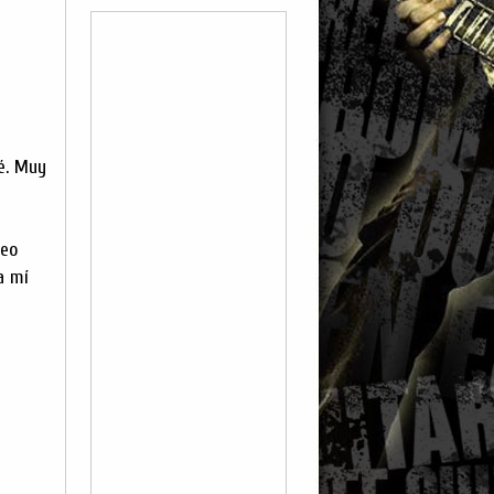
é. Muy
deo
a mí