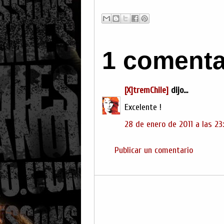
1 comenta
[X]tremChile]
dijo...
Excelente !
28 de enero de 2011 a las 23
Publicar un comentario