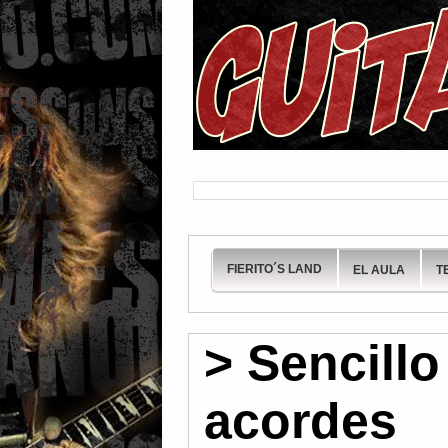
FIERITO´S LAND
EL AULA
T
> Sencill
acordes